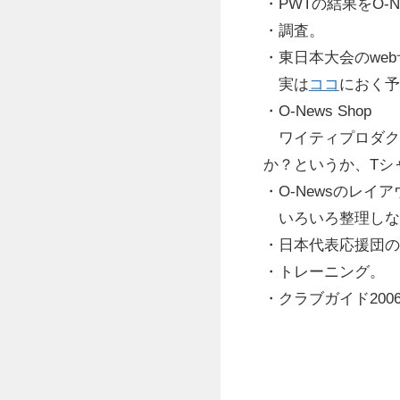
・PWTの結果をO-
・調査。
・東日本大会のwe
実は
ココ
におく予
・O-News Shop
ワイティプロダクツ
か？というか、Tシ
・O-Newsのレイ
いろいろ整理しな
・日本代表応援団の
・トレーニング。
・クラブガイド200