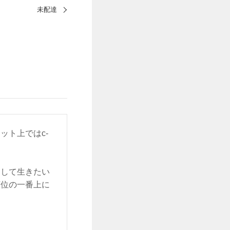
未配達
ット上ではc-
をして生きたい
順位の一番上に