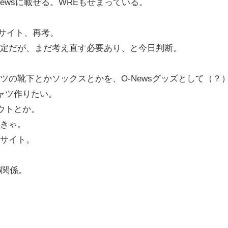
Newsに載せる。WREもせまっている。
bサイト、再考。
定だが、まだ考え直す必要あり、と今日判断。
の靴下とかソックスとかを、O-Newsグッズとして（？
ャツ作りたい。
アウトとか。
きゃ。
サイト。
6関係。