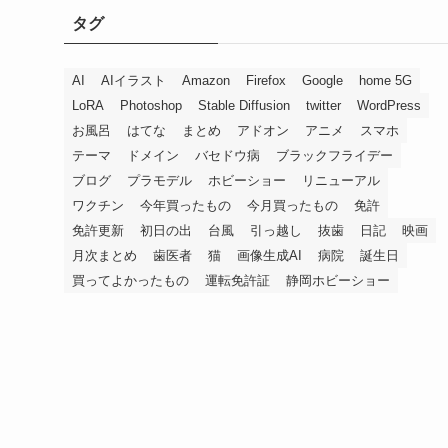
タグ
AI
AIイラスト
Amazon
Firefox
Google
home 5G
LoRA
Photoshop
Stable Diffusion
twitter
WordPress
お風呂
はてな
まとめ
アドオン
アニメ
スマホ
テーマ
ドメイン
バセドウ病
ブラックフライデー
ブログ
プラモデル
ホビーショー
リニューアル
ワクチン
今年買ったもの
今月買ったもの
免許
免許更新
初日の出
台風
引っ越し
抜歯
日記
映画
月次まとめ
歯医者
猫
画像生成AI
病院
誕生日
買ってよかったもの
運転免許証
静岡ホビーショー