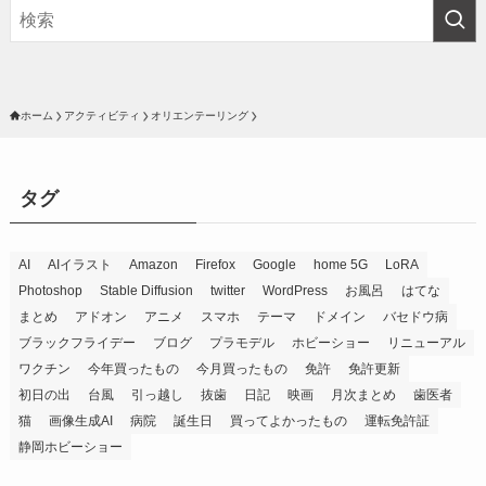
ホーム
アクティビティ
オリエンテーリング
タグ
AI
AIイラスト
Amazon
Firefox
Google
home 5G
LoRA
Photoshop
Stable Diffusion
twitter
WordPress
お風呂
はてな
まとめ
アドオン
アニメ
スマホ
テーマ
ドメイン
バセドウ病
ブラックフライデー
ブログ
プラモデル
ホビーショー
リニューアル
ワクチン
今年買ったもの
今月買ったもの
免許
免許更新
初日の出
台風
引っ越し
抜歯
日記
映画
月次まとめ
歯医者
猫
画像生成AI
病院
誕生日
買ってよかったもの
運転免許証
静岡ホビーショー