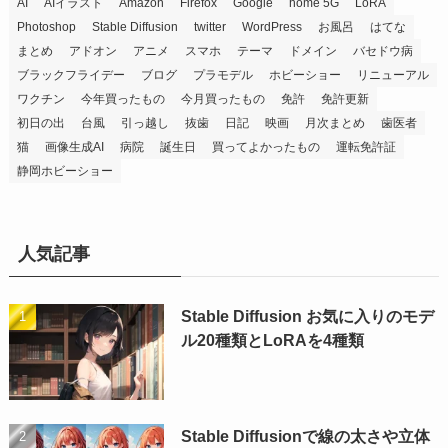
AI
AIイラスト
Amazon
Firefox
Google
home 5G
LoRA
Photoshop
Stable Diffusion
twitter
WordPress
お風呂
はてな
まとめ
アドオン
アニメ
スマホ
テーマ
ドメイン
バセドウ病
ブラックフライデー
ブログ
プラモデル
ホビーショー
リニューアル
ワクチン
今年買ったもの
今月買ったもの
免許
免許更新
初日の出
台風
引っ越し
抜歯
日記
映画
月次まとめ
歯医者
猫
画像生成AI
病院
誕生日
買ってよかったもの
運転免許証
静岡ホビーショー
人気記事
Stable Diffusion お気に入りのモデ
ル20種類とLoRAを4種類
Stable Diffusionで線の太さや立体