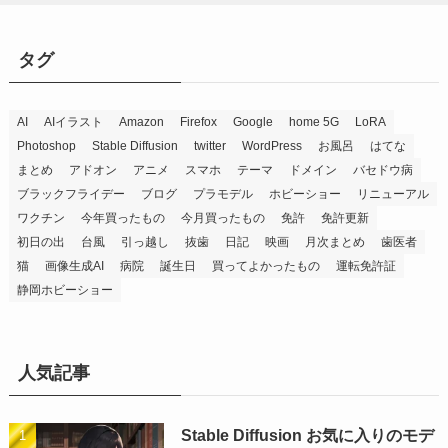
タグ
AI
AIイラスト
Amazon
Firefox
Google
home 5G
LoRA
Photoshop
Stable Diffusion
twitter
WordPress
お風呂
はてな
まとめ
アドオン
アニメ
スマホ
テーマ
ドメイン
バセドウ病
ブラックフライデー
ブログ
プラモデル
ホビーショー
リニューアル
ワクチン
今年買ったもの
今月買ったもの
免許
免許更新
初日の出
台風
引っ越し
抜歯
日記
映画
月次まとめ
歯医者
猫
画像生成AI
病院
誕生日
買ってよかったもの
運転免許証
静岡ホビーショー
人気記事
Stable Diffusion お気に入りのモデ