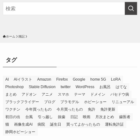
ホーム
雑記
タグ
AI
AIイラスト
Amazon
Firefox
Google
home 5G
LoRA
Photoshop
Stable Diffusion
twitter
WordPress
お風呂
はてな
まとめ
アドオン
アニメ
スマホ
テーマ
ドメイン
バセドウ病
ブラックフライデー
ブログ
プラモデル
ホビーショー
リニューアル
ワクチン
今年買ったもの
今月買ったもの
免許
免許更新
初日の出
台風
引っ越し
抜歯
日記
映画
月次まとめ
歯医者
猫
画像生成AI
病院
誕生日
買ってよかったもの
運転免許証
静岡ホビーショー