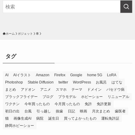
ホーム
ガジェット
車
タグ
AI
AIイラスト
Amazon
Firefox
Google
home 5G
LoRA
Photoshop
Stable Diffusion
twitter
WordPress
お風呂
はてな
まとめ
アドオン
アニメ
スマホ
テーマ
ドメイン
バセドウ病
ブラックフライデー
ブログ
プラモデル
ホビーショー
リニューアル
ワクチン
今年買ったもの
今月買ったもの
免許
免許更新
初日の出
台風
引っ越し
抜歯
日記
映画
月次まとめ
歯医者
猫
画像生成AI
病院
誕生日
買ってよかったもの
運転免許証
静岡ホビーショー