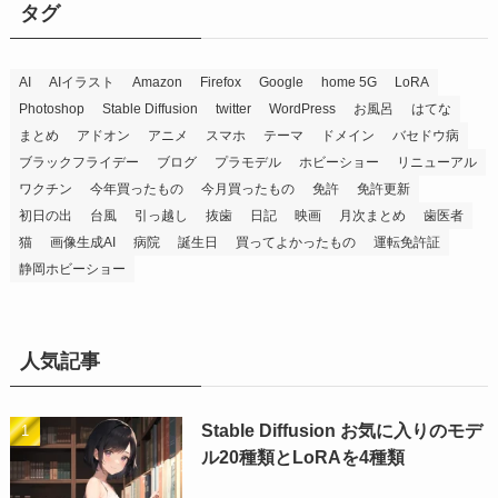
タグ
AI
AIイラスト
Amazon
Firefox
Google
home 5G
LoRA
Photoshop
Stable Diffusion
twitter
WordPress
お風呂
はてな
まとめ
アドオン
アニメ
スマホ
テーマ
ドメイン
バセドウ病
ブラックフライデー
ブログ
プラモデル
ホビーショー
リニューアル
ワクチン
今年買ったもの
今月買ったもの
免許
免許更新
初日の出
台風
引っ越し
抜歯
日記
映画
月次まとめ
歯医者
猫
画像生成AI
病院
誕生日
買ってよかったもの
運転免許証
静岡ホビーショー
人気記事
Stable Diffusion お気に入りのモデ
ル20種類とLoRAを4種類