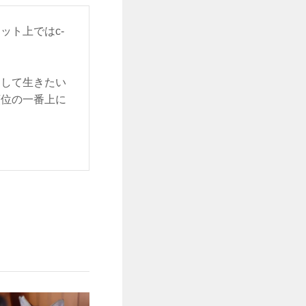
ット上ではc-
をして生きたい
順位の一番上に