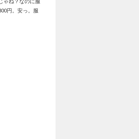
じゃね？なのに服
00円。安っ。服