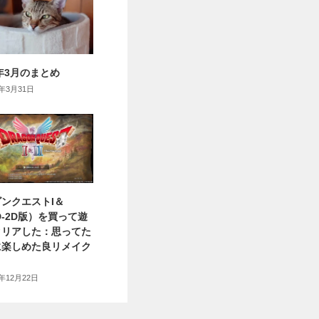
6年3月のまとめ
6年3月31日
ンクエストI＆
HD-2D版）を買って遊
クリアした：思ってた
に楽しめた良リメイク
5年12月22日