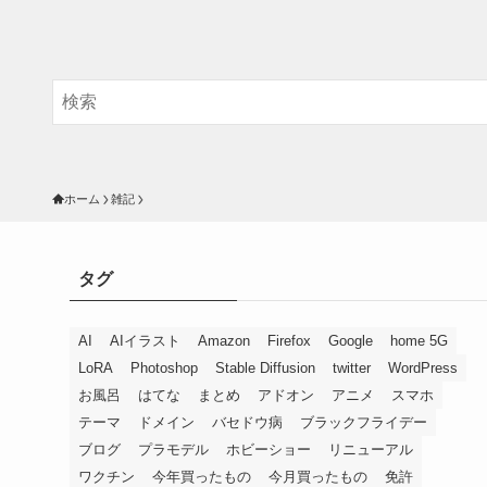
ホーム
雑記
タグ
AI
AIイラスト
Amazon
Firefox
Google
home 5G
LoRA
Photoshop
Stable Diffusion
twitter
WordPress
お風呂
はてな
まとめ
アドオン
アニメ
スマホ
テーマ
ドメイン
バセドウ病
ブラックフライデー
ブログ
プラモデル
ホビーショー
リニューアル
ワクチン
今年買ったもの
今月買ったもの
免許