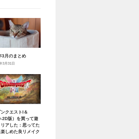
6年3月のまとめ
6年3月31日
ンクエストI＆
HD-2D版）を買って遊
クリアした：思ってた
に楽しめた良リメイク