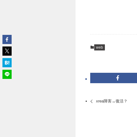
web
xrea障害→復活？