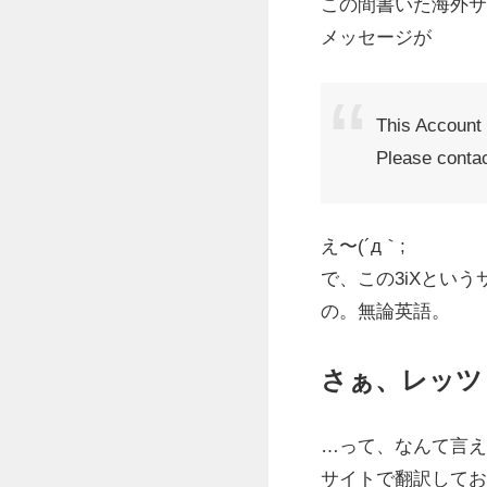
この間書いた海外サ
メッセージが
This Account
Please contac
え〜(´д｀;
で、この3iXとい
の。無論英語。
さぁ、レッツ
…って、なんて言え
サイトで翻訳してお