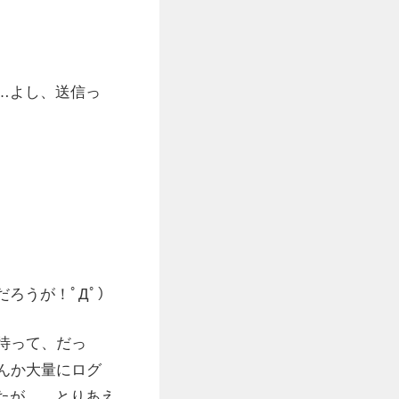
…よし、送信っ
ろうが！ﾟДﾟ）
待って、だっ
んか大量にログ
たが…。とりあえ