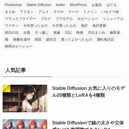
Photoshop
Stable Diffusion
twitter
WordPress
お風呂
はてな
まとめ
アドオン
アニメ
スマホ
テーマ
ドメイン
バセドウ病
ブラックフライデー
ブログ
プラモデル
ホビーショー
リニューアル
ワクチン
今年買ったもの
今月買ったもの
免許
免許更新
初日の出
台風
引っ越し
抜歯
日記
映画
月次まとめ
歯医者
猫
画像生成AI
病院
誕生日
買ってよかったもの
運転免許証
静岡ホビーショー
人気記事
Stable Diffusion お気に入りのモデ
ル20種類とLoRAを4種類
Stable Diffusionで線の太さや立体