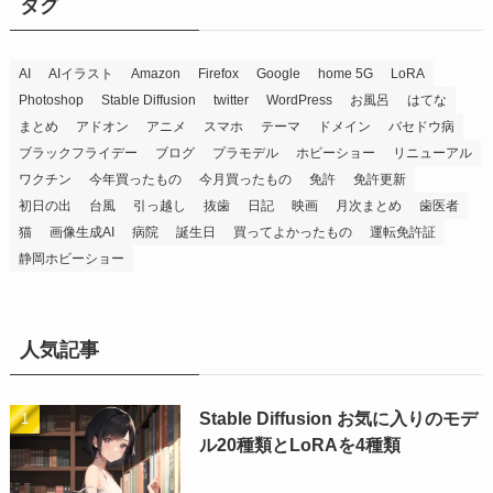
タグ
AI
AIイラスト
Amazon
Firefox
Google
home 5G
LoRA
Photoshop
Stable Diffusion
twitter
WordPress
お風呂
はてな
まとめ
アドオン
アニメ
スマホ
テーマ
ドメイン
バセドウ病
ブラックフライデー
ブログ
プラモデル
ホビーショー
リニューアル
ワクチン
今年買ったもの
今月買ったもの
免許
免許更新
初日の出
台風
引っ越し
抜歯
日記
映画
月次まとめ
歯医者
猫
画像生成AI
病院
誕生日
買ってよかったもの
運転免許証
静岡ホビーショー
人気記事
Stable Diffusion お気に入りのモデ
ル20種類とLoRAを4種類