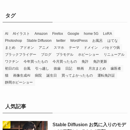
タグ
AI
AIイラスト
Amazon
Firefox
Google
home 5G
LoRA
Photoshop
Stable Diffusion
twitter
WordPress
お風呂
はてな
まとめ
アドオン
アニメ
スマホ
テーマ
ドメイン
バセドウ病
ブラックフライデー
ブログ
プラモデル
ホビーショー
リニューアル
ワクチン
今年買ったもの
今月買ったもの
免許
免許更新
初日の出
台風
引っ越し
抜歯
日記
映画
月次まとめ
歯医者
猫
画像生成AI
病院
誕生日
買ってよかったもの
運転免許証
静岡ホビーショー
人気記事
Stable Diffusion お気に入りのモデ