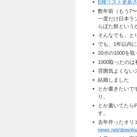
E権リスト更新
数年前（もう7
一度だけ日本ラ
らぼた餅という
そんなでも、と
でも、1年以内
20ポの1000
1000取ったの
雰囲気よくないス
結婚しました
とか書きたいで
り。
とか書いてたら
す。
去年作ったオリ
news.net/downlo