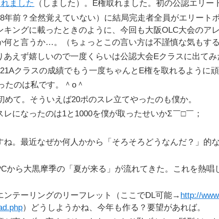
されました
（しました）。E権取れました。初の公認エリー
〜8年前？全然覚えていない）に結局完走者全員がエリート
ンキングに載ったときのように、今回も大阪OLC大会のア
か何と言うか…。（ちょっとこの言い方は不謹慎な気もす
りあえず嬉しいので一度くらいは公認大会Eクラスに出てみ
に21Aクラスの成績でもう一度ちゃんとE権を取れるように
を取ったのは私です。＾o＾
は初めて。そういえば20ポのスレ立てやったのも僕か。
レになったのは1と1000を僕が取ったせいかΣ￣□￣；
すね。最近なぜか何人かから「そろそろどうなんだ？」的
PCから大黒摩季の「夏が来る」が流れてきた。これを熱唱
エンテーリングのリーフレット（ここでDL可能→
http://www
ad.php
）どうしようかね、今年も作る？要望があれば。