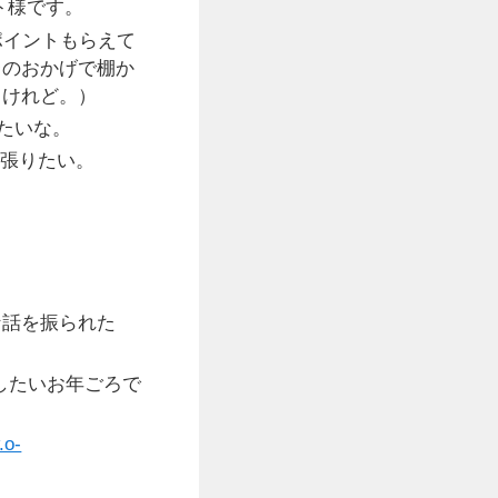
ト様です。
ポイントもらえて
レのおかげで棚か
るけれど。）
たいな。
頑張りたい。
な話を振られた
したいお年ごろで
.o-