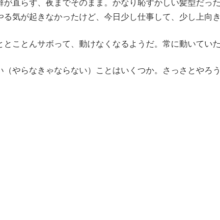
癖が直らず、夜までそのまま。かなり恥ずかしい髪型だっ
やる気が起きなかったけど、今日少し仕事して、少し上向
ととことんサボって、動けなくなるようだ。常に動いてい
い（やらなきゃならない）ことはいくつか。さっさとやろ