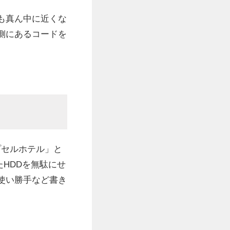
も真ん中に近くな
側にあるコードを
プセルホテル」と
たHDDを無駄にせ
使い勝手など書き