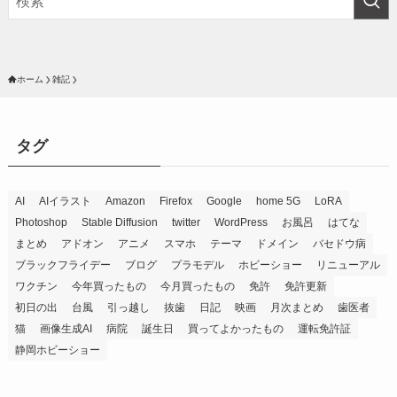
ホーム
雑記
タグ
AI
AIイラスト
Amazon
Firefox
Google
home 5G
LoRA
Photoshop
Stable Diffusion
twitter
WordPress
お風呂
はてな
まとめ
アドオン
アニメ
スマホ
テーマ
ドメイン
バセドウ病
ブラックフライデー
ブログ
プラモデル
ホビーショー
リニューアル
ワクチン
今年買ったもの
今月買ったもの
免許
免許更新
初日の出
台風
引っ越し
抜歯
日記
映画
月次まとめ
歯医者
猫
画像生成AI
病院
誕生日
買ってよかったもの
運転免許証
静岡ホビーショー