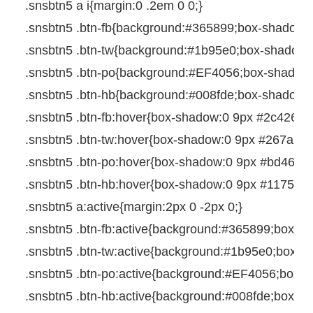
.snsbtn5
a
i
{
margin
:
0
 .
2em
0
0
;
}
.snsbtn5
.btn-fb{
background
:
#365899
;
box-shadow
:
.snsbtn5
.btn-tw{
background
:
#1b95e0
;
box-shadow
:
.snsbtn5
.btn-po{
background
:
#EF4056
;
box-shadow
.snsbtn5
.btn-hb{
background
:
#008fde
;
box-shadow
:
.snsbtn5
.btn-fb
:
hover
{
box-shadow
:
0
9px
#2c4266
;
}
.snsbtn5
.btn-tw
:
hover
{
box-shadow
:
0
9px
#267aad
;
.snsbtn5
.btn-po
:
hover
{
box-shadow
:
0
9px
#bd4656
;
.snsbtn5
.btn-hb
:
hover
{
box-shadow
:
0
9px
#1175ab
;
.snsbtn5
a
:
active
{
margin
:
2px
0
-2px
0
;
}
.snsbtn5
.btn-fb
:
active
{
background
:
#365899
;
box-s
.snsbtn5
.btn-tw
:
active
{
background
:
#1b95e0
;
box-s
.snsbtn5
.btn-po
:
active
{
background
:
#EF4056
;
box-
.snsbtn5
.btn-hb
:
active
{
background
:
#008fde
;
box-s