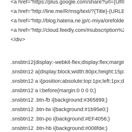
<
a
href
=
"https://plus.google.com/share?url={URLE
<
a
href
=
"http://line.me/R/msg/text/?{Title}-{URLEn
<
a
href
=
"http://blog.hatena.ne.jp/c-miya/orefolder.h
<
a
href
=
"http://cloud.feedly.com/#subscription%
</
div
>
.snsbtn12{
display
:
-webkit-
flex;
display
:flex;
margin
:
0
.snsbtn12
a
{
display
:
block
;
width
:
80px
;
height
:
15px
;
m
.snsbtn12
a
i
{
position
:
absolute
;
top
:
1px
;
left
:
1px
;
disp
.snsbtn12
a
i
:
before
{
margin
:
0
0
0
0
;
}
.snsbtn12
.btn-fb
i
{
background
:
#365899
;
}
.snsbtn12
.btn-tw
i
{
background
:
#1b95e0
;
}
.snsbtn12
.btn-po
i
{
background
:
#EF4056
;
}
.snsbtn12
.btn-hb
i
{
background
:
#008fde
;
}