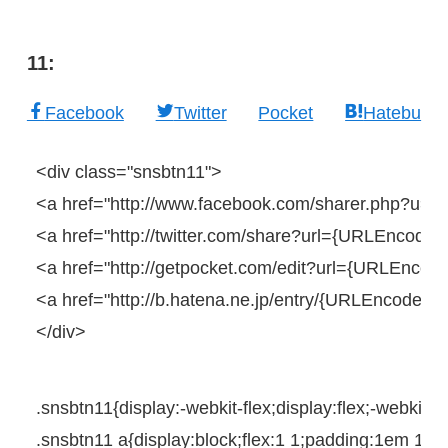
11:
Facebook
Twitter
Pocket
Hatebu
<
div
class
=
"snsbtn11"
>
<
a
href
=
"http://www.facebook.com/sharer.php?u=
<
a
href
=
"http://twitter.com/share?url={URLEncodedP
<
a
href
=
"http://getpocket.com/edit?url={URLEncoded
<
a
href
=
"http://b.hatena.ne.jp/entry/{URLEncodedP
</
div
>
.snsbtn11{
display
:
-webkit-
flex;
display
:flex;
-webkit-
ju
.snsbtn11
a
{
display
:
block
;flex:
1
1
;
padding
:
1em
1.1