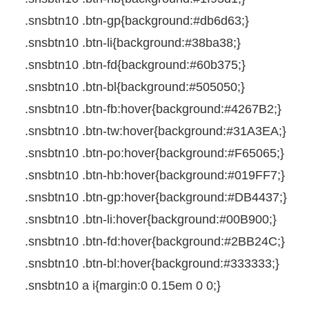
.snsbtn10
.btn-gp{
background
:
#db6d63
;
}
.snsbtn10
.btn-li{
background
:
#38ba38
;
}
.snsbtn10
.btn-fd{
background
:
#60b375
;
}
.snsbtn10
.btn-bl{
background
:
#505050
;
}
.snsbtn10
.btn-fb
:
hover
{
background
:
#4267B2
;
}
.snsbtn10
.btn-tw
:
hover
{
background
:
#31A3EA
;
}
.snsbtn10
.btn-po
:
hover
{
background
:
#F65065
;
}
.snsbtn10
.btn-hb
:
hover
{
background
:
#019FF7
;
}
.snsbtn10
.btn-gp
:
hover
{
background
:
#DB4437
;
}
.snsbtn10
.btn-li
:
hover
{
background
:
#00B900
;
}
.snsbtn10
.btn-fd
:
hover
{
background
:
#2BB24C
;
}
.snsbtn10
.btn-bl
:
hover
{
background
:
#333333
;
}
.snsbtn10
a
i
{
margin
:
0
0.15em
0
0
;
}