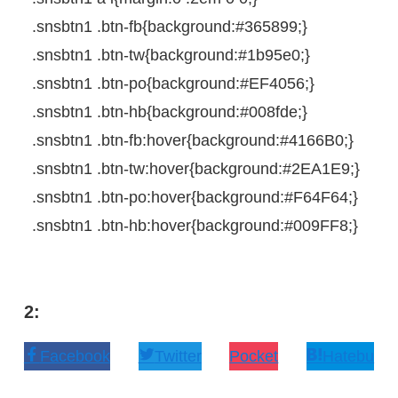
.snsbtn1
.btn-fb{
background
:
#365899
;
}
.snsbtn1
.btn-tw{
background
:
#1b95e0
;
}
.snsbtn1
.btn-po{
background
:
#EF4056
;
}
.snsbtn1
.btn-hb{
background
:
#008fde
;
}
.snsbtn1
.btn-fb
:
hover
{
background
:
#4166B0
;
}
.snsbtn1
.btn-tw
:
hover
{
background
:
#2EA1E9
;
}
.snsbtn1
.btn-po
:
hover
{
background
:
#F64F64
;
}
.snsbtn1
.btn-hb
:
hover
{
background
:
#009FF8
;
}
2:
Facebook
Twitter
Pocket
Hatebu