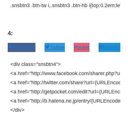
.snsbtn3
.btn-tw
i
,
.snsbtn3
.btn-hb
i
{
top
:
0.2em
;
left
:
-
4:
Facebook
Twitter
Pocket
Hatebu
<
div
class
=
"snsbtn4"
>
<
a
href
=
"http://www.facebook.com/sharer.php?u=
<
a
href
=
"http://twitter.com/share?url={URLEncodedP
<
a
href
=
"http://getpocket.com/edit?url={URLEncoded
<
a
href
=
"http://b.hatena.ne.jp/entry/{URLEncodedP
</
div
>