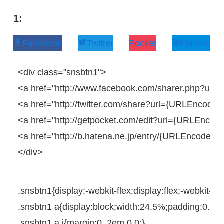
1:
Facebook
Twitter
Pocket
Hatebu
<
div
class
=
"snsbtn1"
>
<
a
href
=
"http://www.facebook.com/sharer.php?u=
<
a
href
=
"http://twitter.com/share?url={URLEncodedP
<
a
href
=
"http://getpocket.com/edit?url={URLEncoded
<
a
href
=
"http://b.hatena.ne.jp/entry/{URLEncodedP
</
div
>
.snsbtn1{
display
:
-webkit-
flex;
display
:flex;
-webkit-
jus
.snsbtn1
a
{
display
:
block
;
width
:
24.5%
;
padding
:
0.5e
.snsbtn1
a
i
{
margin
:
0
 .
2em
0
0
;
}