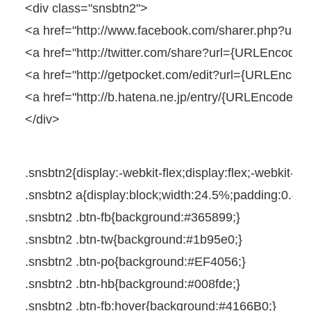
<
div
class
=
"snsbtn2"
>
<
a
href
=
"http://www.facebook.com/sharer.php?u=
<
a
href
=
"http://twitter.com/share?url={URLEncodedP
<
a
href
=
"http://getpocket.com/edit?url={URLEncoded
<
a
href
=
"http://b.hatena.ne.jp/entry/{URLEncodedP
</
div
>
.snsbtn2{
display
:
-webkit-
flex;
display
:flex;
-webkit-
jus
.snsbtn2
a
{
display
:
block
;
width
:
24.5%
;
padding
:
0.4e
.snsbtn2
.btn-fb{
background
:
#365899
;
}
.snsbtn2
.btn-tw{
background
:
#1b95e0
;
}
.snsbtn2
.btn-po{
background
:
#EF4056
;
}
.snsbtn2
.btn-hb{
background
:
#008fde
;
}
.snsbtn2
.btn-fb
:
hover
{
background
:
#4166B0
;
}