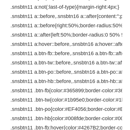
.snsbtn11
a
:
not(
:last-of-type
){
margin-right
:
4px
;
}
.snsbtn11
a
::
before
,
.snsbtn16
a
::
after
{
content
:
''
;
posi
.snsbtn11
a
::
before
{
right
:
50%
;
border-radius
:
50%
0
.snsbtn11
a
::
after
{
left
:
50%
;
border-radius
:
0
50%
50
.snsbtn11
a
:
hover
::
before
,
.snsbtn16
a
:
hover
::
after
{
t
.snsbtn11
a
.btn-fb
::
before
,
.snsbtn16
a
.btn-fb
::
after
{
.snsbtn11
a
.btn-tw
::
before
,
.snsbtn16
a
.btn-tw
::
after
{
.snsbtn11
a
.btn-po
::
before
,
.snsbtn16
a
.btn-po
::
after
.snsbtn11
a
.btn-hb
::
before
,
.snsbtn16
a
.btn-hb
::
after
.snsbtn11
.btn-fb{
color
:
#365899
;
border-color
:
#3658
.snsbtn11
.btn-tw{
color
:
#1b95e0
;
border-color
:
#1b9
.snsbtn11
.btn-po{
color
:
#EF4056
;
border-color
:
#EF4
.snsbtn11
.btn-hb{
color
:
#008fde
;
border-color
:
#008f
.snsbtn11
.btn-fb
:
hover
{
color
:
#4267B2
;
border-color
: