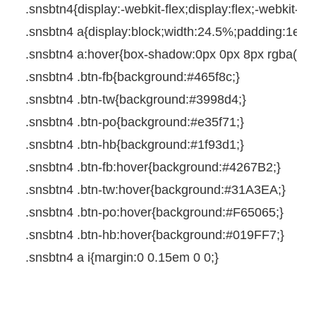
.snsbtn4{
display
:
-webkit-
flex;
display
:flex;
-webkit-
jus
.snsbtn4
a
{
display
:
block
;
width
:
24.5%
;
padding
:
1em
.snsbtn4
a
:
hover
{
box-shadow
:
0px
0px
8px
rgba(
0
,
0
.snsbtn4
.btn-fb{
background
:
#465f8c
;
}
.snsbtn4
.btn-tw{
background
:
#3998d4
;
}
.snsbtn4
.btn-po{
background
:
#e35f71
;
}
.snsbtn4
.btn-hb{
background
:
#1f93d1
;
}
.snsbtn4
.btn-fb
:
hover
{
background
:
#4267B2
;
}
.snsbtn4
.btn-tw
:
hover
{
background
:
#31A3EA
;
}
.snsbtn4
.btn-po
:
hover
{
background
:
#F65065
;
}
.snsbtn4
.btn-hb
:
hover
{
background
:
#019FF7
;
}
.snsbtn4
a
i
{
margin
:
0
0.15em
0
0
;
}