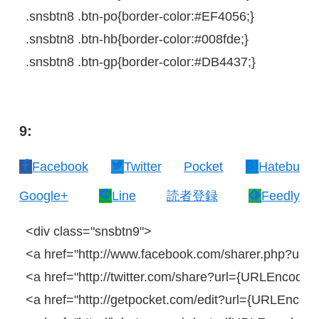
.snsbtn8
.btn-po{
border-color
:
#EF4056
;
}
.snsbtn8
.btn-hb{
border-color
:
#008fde
;
}
.snsbtn8
.btn-gp{
border-color
:
#DB4437
;
}
9:
Facebook
Twitter
Pocket
Hatebu
Google+
Line
読者登録
Feedly
<
div
class
=
"snsbtn9"
>
<
a
href
=
"http://www.facebook.com/sharer.php?u=
<
a
href
=
"http://twitter.com/share?url={URLEncodedP
<
a
href
=
"http://getpocket.com/edit?url={URLEncoded