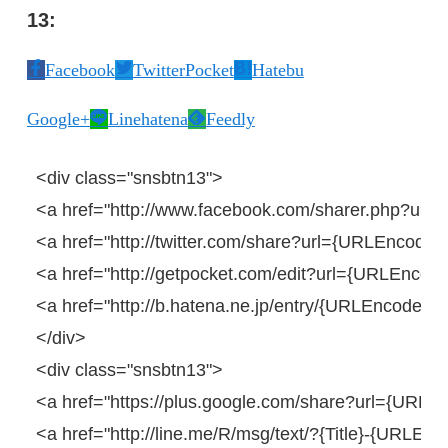
13:
Facebook
Twitter
Pocket
Hatebu
Google+
Line
hatena
Feedly
<
div
class
=
"snsbtn13"
>
<
a
href
=
"http://www.facebook.com/sharer.php?u=
<
a
href
=
"http://twitter.com/share?url={URLEncodedP
<
a
href
=
"http://getpocket.com/edit?url={URLEncoded
<
a
href
=
"http://b.hatena.ne.jp/entry/{URLEncodedP
</
div
>
<
div
class
=
"snsbtn13"
>
<
a
href
=
"https://plus.google.com/share?url={URLE
<
a
href
=
"http://line.me/R/msg/text/?{Title}-{URLEn