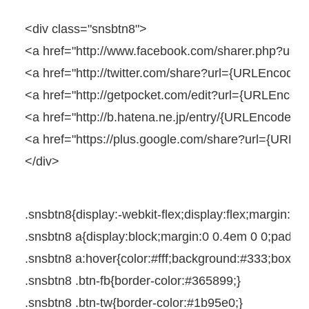
<
div
class
=
"snsbtn8"
>
<
a
href
=
"http://www.facebook.com/sharer.php?u=
<
a
href
=
"http://twitter.com/share?url={URLEncodedP
<
a
href
=
"http://getpocket.com/edit?url={URLEncoded
<
a
href
=
"http://b.hatena.ne.jp/entry/{URLEncodedP
<
a
href
=
"https://plus.google.com/share?url={URLE
</
div
>
.snsbtn8{
display
:
-webkit-
flex;
display
:flex;
margin
:
0
0
.snsbtn8
a
{
display
:
block
;
margin
:
0
0.4em
0
0
;
paddin
.snsbtn8
a
:
hover
{
color
:
#fff
;
background
:
#333
;
box-s
.snsbtn8
.btn-fb{
border-color
:
#365899
;
}
.snsbtn8
.btn-tw{
border-color
:
#1b95e0
;
}