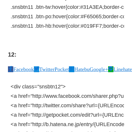
.snsbtn11
.btn-tw
:
hover
{
color
:
#31A3EA
;
border-colo
.snsbtn11
.btn-po
:
hover
{
color
:
#F65065
;
border-color
.snsbtn11
.btn-hb
:
hover
{
color
:
#019FF7
;
border-color
12:
Facebook
Twitter
Pocket
Hatebu
Google+
Line
hat
<
div
class
=
"snsbtn12"
>
<
a
href
=
"http://www.facebook.com/sharer.php?u=
<
a
href
=
"http://twitter.com/share?url={URLEncodedP
<
a
href
=
"http://getpocket.com/edit?url={URLEncoded
<
a
href
=
"http://b.hatena.ne.jp/entry/{URLEncodedP