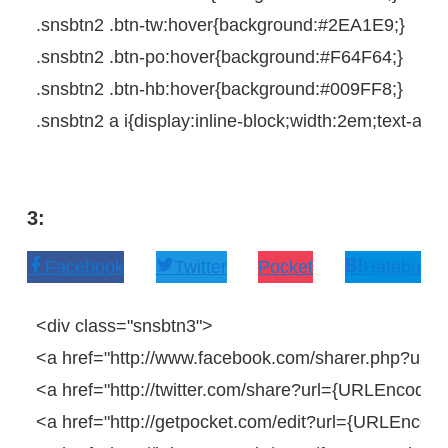
.snsbtn2
.btn-tw
:
hover
{
background
:
#2EA1E9
;
}
.snsbtn2
.btn-po
:
hover
{
background
:
#F64F64
;
}
.snsbtn2
.btn-hb
:
hover
{
background
:
#009FF8
;
}
.snsbtn2
a
i
{
display
:
inline-block
;
width
:
2em
;
text-alig
3:
Facebook
Twitter
Pocket
Hatebu
<
div
class
=
"snsbtn3"
>
<
a
href
=
"http://www.facebook.com/sharer.php?u=
<
a
href
=
"http://twitter.com/share?url={URLEncodedP
<
a
href
=
"http://getpocket.com/edit?url={URLEncoded