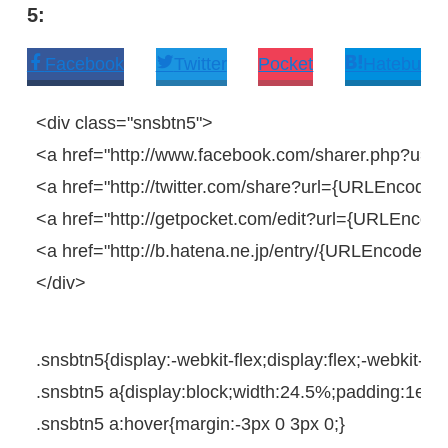
5:
Facebook
Twitter
Pocket
Hatebu
<
div
class
=
"snsbtn5"
>
<
a
href
=
"http://www.facebook.com/sharer.php?u=
<
a
href
=
"http://twitter.com/share?url={URLEncodedP
<
a
href
=
"http://getpocket.com/edit?url={URLEncoded
<
a
href
=
"http://b.hatena.ne.jp/entry/{URLEncodedP
</
div
>
.snsbtn5{
display
:
-webkit-
flex;
display
:flex;
-webkit-
jus
.snsbtn5
a
{
display
:
block
;
width
:
24.5%
;
padding
:
1em
.snsbtn5
a
:
hover
{
margin
:
-3px
0
3px
0
;
}