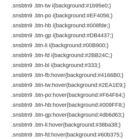
.snsbtn9
.btn-tw
i
{
background
:
#1b95e0
;
}
.snsbtn9
.btn-po
i
{
background
:
#EF4056
;
}
.snsbtn9
.btn-hb
i
{
background
:
#008fde
;
}
.snsbtn9
.btn-gp
i
{
background
:
#DB4437
;
}
.snsbtn9
.btn-li
i
{
background
:
#00B900
;
}
.snsbtn9
.btn-fd
i
{
background
:
#2BB24C
;
}
.snsbtn9
.btn-bl
i
{
background
:
#333
;
}
.snsbtn9
.btn-fb
:
hover
{
background
:
#4166B0
;
}
.snsbtn9
.btn-tw
:
hover
{
background
:
#2EA1E9
;
}
.snsbtn9
.btn-po
:
hover
{
background
:
#F64F64
;
}
.snsbtn9
.btn-hb
:
hover
{
background
:
#009FF8
;
}
.snsbtn9
.btn-gp
:
hover
{
background
:
#db6d63
;
}
.snsbtn9
.btn-li
:
hover
{
background
:
#38ba38
;
}
.snsbtn9
.btn-fd
:
hover
{
background
:
#60b375
;
}