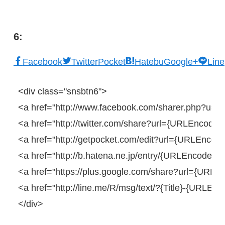
6:
Facebook
Twitter
Pocket
Hatebu
Google+
Line
<
div
class
=
"snsbtn6"
>
<
a
href
=
"http://www.facebook.com/sharer.php?u=
<
a
href
=
"http://twitter.com/share?url={URLEncodedP
<
a
href
=
"http://getpocket.com/edit?url={URLEncoded
<
a
href
=
"http://b.hatena.ne.jp/entry/{URLEncodedP
<
a
href
=
"https://plus.google.com/share?url={URLE
<
a
href
=
"http://line.me/R/msg/text/?{Title}-{URLEn
</
div
>