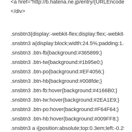
<
a
href
=
"http://b.hatena.ne.jp/entry/{URLEncodedP
</
div
>
.snsbtn3{
display
:
-webkit-
flex;
display
:flex;
-webkit-
jus
.snsbtn3
a
{
display
:
block
;
width
:
24.5%
;
padding
:
1.0e
.snsbtn3
.btn-fb{
background
:
#365899
;
}
.snsbtn3
.btn-tw{
background
:
#1b95e0
;
}
.snsbtn3
.btn-po{
background
:
#EF4056
;
}
.snsbtn3
.btn-hb{
background
:
#008fde
;
}
.snsbtn3
.btn-fb
:
hover
{
background
:
#4166B0
;
}
.snsbtn3
.btn-tw
:
hover
{
background
:
#2EA1E9
;
}
.snsbtn3
.btn-po
:
hover
{
background
:
#F64F64
;
}
.snsbtn3
.btn-hb
:
hover
{
background
:
#009FF8
;
}
.snsbtn3
a
i
{
position
:
absolute
;
top
:
0.3em
;
left
:
-0.25e