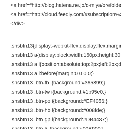
<
a
href
=
"http://blog.hatena.ne.jp/c-miya/orefolder.h
<
a
href
=
"http://cloud.feedly.com/#subscription%
</
div
>
.snsbtn13{
display
:
-webkit-
flex;
display
:flex;
margin
:
0
.snsbtn13
a
{
display
:
block
;
width
:
160px
;
height
:
30px
;
.snsbtn13
a
i
{
position
:
absolute
;
top
:
2px
;
left
:
2px
;
disp
.snsbtn13
a
i
:
before
{
margin
:
0
0
0
0
;
}
.snsbtn13
.btn-fb
i
{
background
:
#365899
;
}
.snsbtn13
.btn-tw
i
{
background
:
#1b95e0
;
}
.snsbtn13
.btn-po
i
{
background
:
#EF4056
;
}
.snsbtn13
.btn-hb
i
{
background
:
#008fde
;
}
.snsbtn13
.btn-gp
i
{
background
:
#DB4437
;
}
.snsbtn13
.btn-li
i
{
background
:
#00B900
;
}