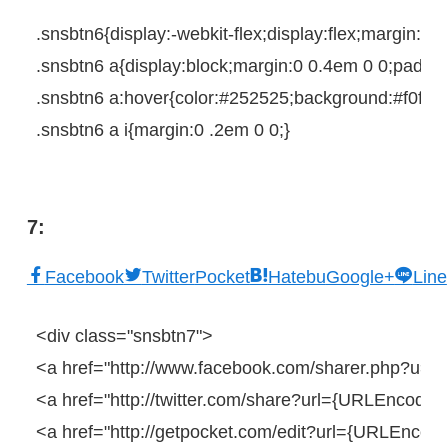
.snsbtn6{
display
:
-webkit-
flex;
display
:flex;
margin
:
0
0
.snsbtn6
a
{
display
:
block
;
margin
:
0
0.4em
0
0
;
paddin
.snsbtn6
a
:
hover
{
color
:
#252525
;
background
:
#f0f0f0
.snsbtn6
a
i
{
margin
:
0
 .
2em
0
0
;
}
7:
Facebook
Twitter
Pocket
Hatebu
Google+
Line
<
div
class
=
"snsbtn7"
>
<
a
href
=
"http://www.facebook.com/sharer.php?u=
<
a
href
=
"http://twitter.com/share?url={URLEncodedP
<
a
href
=
"http://getpocket.com/edit?url={URLEncoded