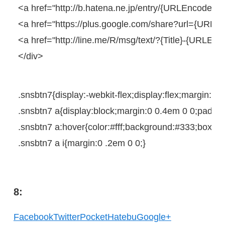
<
a
href
=
"http://b.hatena.ne.jp/entry/{URLEncodedP
<
a
href
=
"https://plus.google.com/share?url={URLE
<
a
href
=
"http://line.me/R/msg/text/?{Title}-{URLEn
</
div
>
.snsbtn7{
display
:
-webkit-
flex;
display
:flex;
margin
:
0
0
.snsbtn7
a
{
display
:
block
;
margin
:
0
0.4em
0
0
;
paddin
.snsbtn7
a
:
hover
{
color
:
#fff
;
background
:
#333
;
box-s
.snsbtn7
a
i
{
margin
:
0
 .
2em
0
0
;
}
8:
Facebook
Twitter
Pocket
Hatebu
Google+