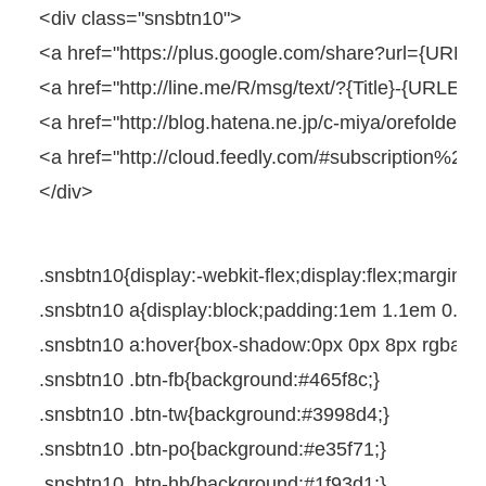
<
div
class
=
"snsbtn10"
>
<
a
href
=
"https://plus.google.com/share?url={URLE
<
a
href
=
"http://line.me/R/msg/text/?{Title}-{URLEn
<
a
href
=
"http://blog.hatena.ne.jp/c-miya/orefolder.h
<
a
href
=
"http://cloud.feedly.com/#subscription%
</
div
>
.snsbtn10{
display
:
-webkit-
flex;
display
:flex;
margin
:
0
.snsbtn10
a
{
display
:
block
;
padding
:
1em
1.1em
0.95
.snsbtn10
a
:
hover
{
box-shadow
:
0px
0px
8px
rgba(
0
,
.snsbtn10
.btn-fb{
background
:
#465f8c
;
}
.snsbtn10
.btn-tw{
background
:
#3998d4
;
}
.snsbtn10
.btn-po{
background
:
#e35f71
;
}
.snsbtn10
.btn-hb{
background
:
#1f93d1
;
}