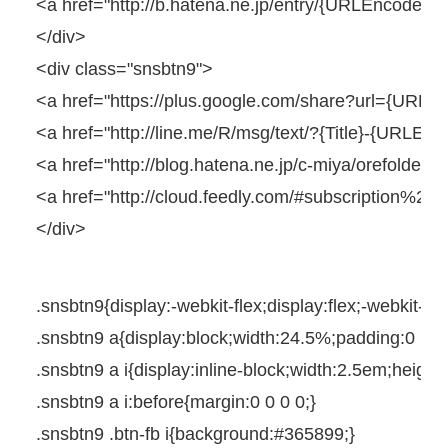
<
a
href
=
"http://b.hatena.ne.jp/entry/{URLEncodedP
</
div
>
<
div
class
=
"snsbtn9"
>
<
a
href
=
"https://plus.google.com/share?url={URLE
<
a
href
=
"http://line.me/R/msg/text/?{Title}-{URLEn
<
a
href
=
"http://blog.hatena.ne.jp/c-miya/orefolder.h
<
a
href
=
"http://cloud.feedly.com/#subscription%
</
div
>
.snsbtn9{
display
:
-webkit-
flex;
display
:flex;
-webkit-
jus
.snsbtn9
a
{
display
:
block
;
width
:
24.5%
;
padding
:
0
1e
.snsbtn9
a
i
{
display
:
inline-block
;
width
:
2.5em
;
height
:
.snsbtn9
a
i
:
before
{
margin
:
0
0
0
0
;
}
.snsbtn9
.btn-fb
i
{
background
:
#365899
;
}