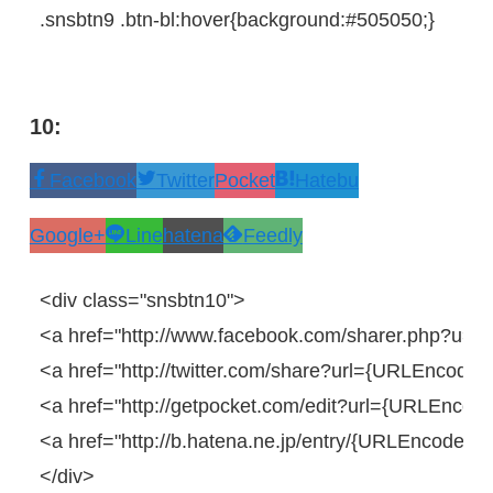
.snsbtn9
.btn-bl
:
hover
{
background
:
#505050
;
}
10:
Facebook
Twitter
Pocket
Hatebu
Google+
Line
hatena
Feedly
<
div
class
=
"snsbtn10"
>
<
a
href
=
"http://www.facebook.com/sharer.php?u=
<
a
href
=
"http://twitter.com/share?url={URLEncodedP
<
a
href
=
"http://getpocket.com/edit?url={URLEncoded
<
a
href
=
"http://b.hatena.ne.jp/entry/{URLEncodedP
</
div
>