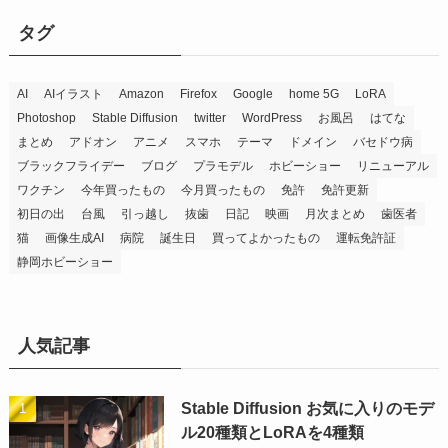
タグ
AI
AIイラスト
Amazon
Firefox
Google
home 5G
LoRA
Photoshop
Stable Diffusion
twitter
WordPress
お風呂
はてな
まとめ
アドオン
アニメ
スマホ
テーマ
ドメイン
バセドウ病
ブラックフライデー
ブログ
プラモデル
ホビーショー
リニューアル
ワクチン
今年買ったもの
今月買ったもの
免許
免許更新
初日の出
台風
引っ越し
抜歯
日記
映画
月次まとめ
歯医者
猫
画像生成AI
病院
誕生日
買ってよかったもの
運転免許証
静岡ホビーショー
人気記事
Stable Diffusion お気に入りのモデ
ル20種類とLoRAを4種類