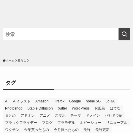
ホーム
暮らし
タグ
AI
AIイラスト
Amazon
Firefox
Google
home 5G
LoRA
Photoshop
Stable Diffusion
twitter
WordPress
お風呂
はてな
まとめ
アドオン
アニメ
スマホ
テーマ
ドメイン
バセドウ病
ブラックフライデー
ブログ
プラモデル
ホビーショー
リニューアル
ワクチン
今年買ったもの
今月買ったもの
免許
免許更新