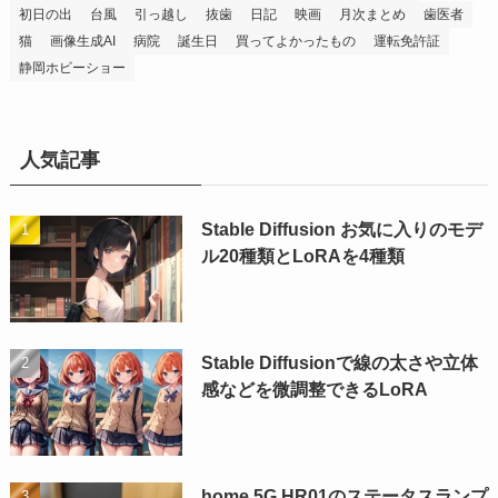
初日の出
台風
引っ越し
抜歯
日記
映画
月次まとめ
歯医者
猫
画像生成AI
病院
誕生日
買ってよかったもの
運転免許証
静岡ホビーショー
人気記事
Stable Diffusion お気に入りのモデ
ル20種類とLoRAを4種類
Stable Diffusionで線の太さや立体
感などを微調整できるLoRA
home 5G HR01のステータスランプ