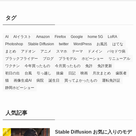
タグ
AI
AIイラスト
Amazon
Firefox
Google
home 5G
LoRA
Photoshop
Stable Diffusion
twitter
WordPress
お風呂
はてな
まとめ
アドオン
アニメ
スマホ
テーマ
ドメイン
バセドウ病
ブラックフライデー
ブログ
プラモデル
ホビーショー
リニューアル
ワクチン
今年買ったもの
今月買ったもの
免許
免許更新
初日の出
台風
引っ越し
抜歯
日記
映画
月次まとめ
歯医者
猫
画像生成AI
病院
誕生日
買ってよかったもの
運転免許証
静岡ホビーショー
人気記事
Stable Diffusion お気に入りのモデ