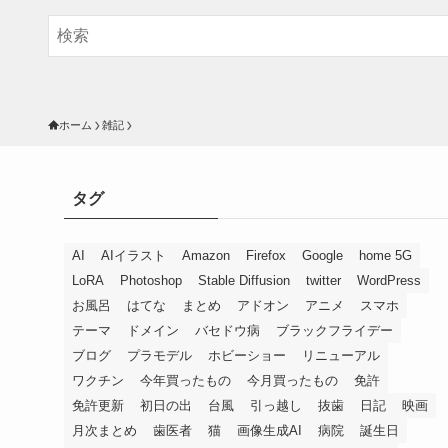
ホーム
雑記
タグ
AI
AIイラスト
Amazon
Firefox
Google
home 5G
LoRA
Photoshop
Stable Diffusion
twitter
WordPress
お風呂
はてな
まとめ
アドオン
アニメ
スマホ
テーマ
ドメイン
バセドウ病
ブラックフライデー
ブログ
プラモデル
ホビーショー
リニューアル
ワクチン
今年買ったもの
今月買ったもの
免許
免許更新
初日の出
台風
引っ越し
抜歯
日記
映画
月次まとめ
歯医者
猫
画像生成AI
病院
誕生日