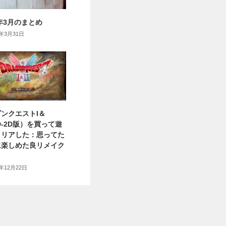
6年3月のまとめ
6年3月31日
ンクエストI＆
HD-2D版）を買って遊
クリアした：思ってた
に楽しめた良リメイク
5年12月22日