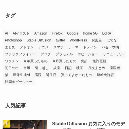
タグ
AI
AIイラスト
Amazon
Firefox
Google
home 5G
LoRA
Photoshop
Stable Diffusion
twitter
WordPress
お風呂
はてな
まとめ
アドオン
アニメ
スマホ
テーマ
ドメイン
バセドウ病
ブラックフライデー
ブログ
プラモデル
ホビーショー
リニューアル
ワクチン
今年買ったもの
今月買ったもの
免許
免許更新
初日の出
台風
引っ越し
抜歯
日記
映画
月次まとめ
歯医者
猫
画像生成AI
病院
誕生日
買ってよかったもの
運転免許証
静岡ホビーショー
人気記事
Stable Diffusion お気に入りのモデ