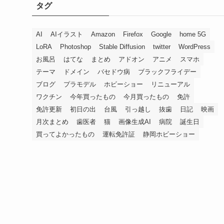
タグ
AI
AIイラスト
Amazon
Firefox
Google
home 5G
LoRA
Photoshop
Stable Diffusion
twitter
WordPress
お風呂
はてな
まとめ
アドオン
アニメ
スマホ
テーマ
ドメイン
バセドウ病
ブラックフライデー
ブログ
プラモデル
ホビーショー
リニューアル
ワクチン
今年買ったもの
今月買ったもの
免許
免許更新
初日の出
台風
引っ越し
抜歯
日記
映画
月次まとめ
歯医者
猫
画像生成AI
病院
誕生日
買ってよかったもの
運転免許証
静岡ホビーショー