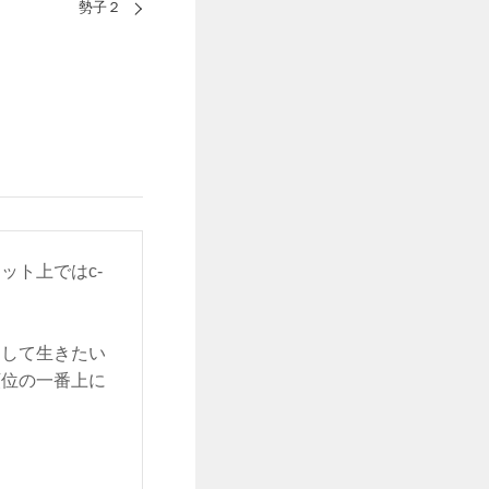
勢子２
ット上ではc-
をして生きたい
順位の一番上に