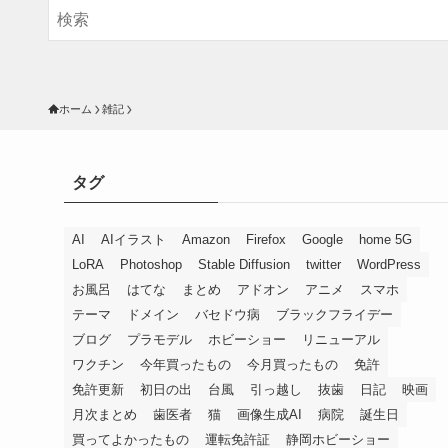
ホーム
雑記
タグ
AI
AIイラスト
Amazon
Firefox
Google
home 5G
LoRA
Photoshop
Stable Diffusion
twitter
WordPress
お風呂
はてな
まとめ
アドオン
アニメ
スマホ
テーマ
ドメイン
バセドウ病
ブラックフライデー
ブログ
プラモデル
ホビーショー
リニューアル
ワクチン
今年買ったもの
今月買ったもの
免許
免許更新
初日の出
台風
引っ越し
抜歯
日記
映画
月次まとめ
歯医者
猫
画像生成AI
病院
誕生日
買ってよかったもの
運転免許証
静岡ホビーショー