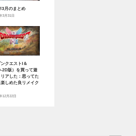
6年3月のまとめ
6年3月31日
ンクエストI＆
HD-2D版）を買って遊
クリアした：思ってた
に楽しめた良リメイク
5年12月22日