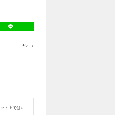
ナン
ット上ではc-