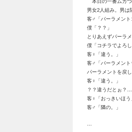
本日の一番ムカつ
男女2人組み。男は
客♂「パーラメント
僕「？？」
とりあえずパーラメ
僕「コチラでよろし
客♀「違う。」
客♂「パーラメント
パーラメントを戻し
客♀「違う。」
？？違うだとぉ？…
客♀「おっきいほう
客♂「隣の。」
…