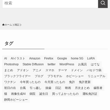
ホーム
雑記
タグ
AI
AIイラスト
Amazon
Firefox
Google
home 5G
LoRA
Photoshop
Stable Diffusion
twitter
WordPress
お風呂
はてな
まとめ
アドオン
アニメ
スマホ
テーマ
ドメイン
バセドウ病
ブラックフライデー
ブログ
プラモデル
ホビーショー
リニューアル
ワクチン
今年買ったもの
今月買ったもの
免許
免許更新
初日の出
台風
引っ越し
抜歯
日記
映画
月次まとめ
歯医者
猫
画像生成AI
病院
誕生日
買ってよかったもの
運転免許証
静岡ホビーショー