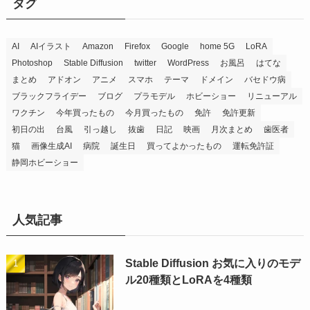
タグ
AI
AIイラスト
Amazon
Firefox
Google
home 5G
LoRA
Photoshop
Stable Diffusion
twitter
WordPress
お風呂
はてな
まとめ
アドオン
アニメ
スマホ
テーマ
ドメイン
バセドウ病
ブラックフライデー
ブログ
プラモデル
ホビーショー
リニューアル
ワクチン
今年買ったもの
今月買ったもの
免許
免許更新
初日の出
台風
引っ越し
抜歯
日記
映画
月次まとめ
歯医者
猫
画像生成AI
病院
誕生日
買ってよかったもの
運転免許証
静岡ホビーショー
人気記事
Stable Diffusion お気に入りのモデ
ル20種類とLoRAを4種類