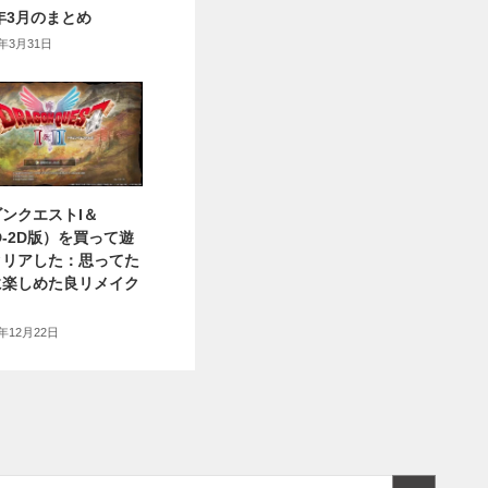
6年3月のまとめ
6年3月31日
ンクエストI＆
HD-2D版）を買って遊
クリアした：思ってた
に楽しめた良リメイク
5年12月22日