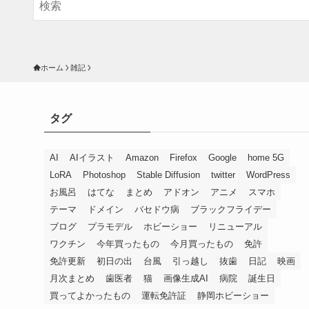
ホーム
雑記
タグ
AI
AIイラスト
Amazon
Firefox
Google
home 5G
LoRA
Photoshop
Stable Diffusion
twitter
WordPress
お風呂
はてな
まとめ
アドオン
アニメ
スマホ
テーマ
ドメイン
バセドウ病
ブラックフライデー
ブログ
プラモデル
ホビーショー
リニューアル
ワクチン
今年買ったもの
今月買ったもの
免許
免許更新
初日の出
台風
引っ越し
抜歯
日記
映画
月次まとめ
歯医者
猫
画像生成AI
病院
誕生日
買ってよかったもの
運転免許証
静岡ホビーショー