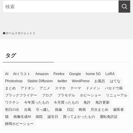
ホーム
ガジェット
タグ
AI
AIイラスト
Amazon
Firefox
Google
home 5G
LoRA
Photoshop
Stable Diffusion
twitter
WordPress
お風呂
はてな
まとめ
アドオン
アニメ
スマホ
テーマ
ドメイン
バセドウ病
ブラックフライデー
ブログ
プラモデル
ホビーショー
リニューアル
ワクチン
今年買ったもの
今月買ったもの
免許
免許更新
初日の出
台風
引っ越し
抜歯
日記
映画
月次まとめ
歯医者
猫
画像生成AI
病院
誕生日
買ってよかったもの
運転免許証
静岡ホビーショー