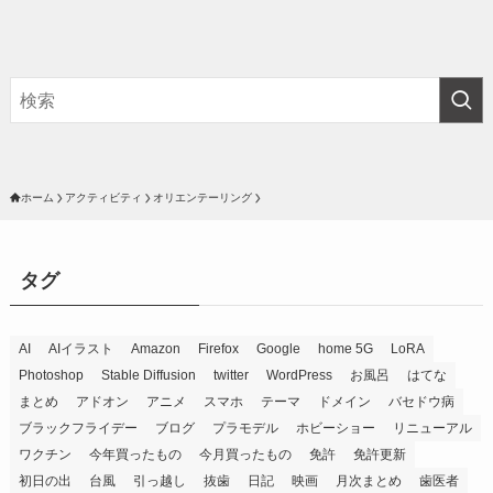
ホーム
アクティビティ
オリエンテーリング
タグ
AI
AIイラスト
Amazon
Firefox
Google
home 5G
LoRA
Photoshop
Stable Diffusion
twitter
WordPress
お風呂
はてな
まとめ
アドオン
アニメ
スマホ
テーマ
ドメイン
バセドウ病
ブラックフライデー
ブログ
プラモデル
ホビーショー
リニューアル
ワクチン
今年買ったもの
今月買ったもの
免許
免許更新
初日の出
台風
引っ越し
抜歯
日記
映画
月次まとめ
歯医者