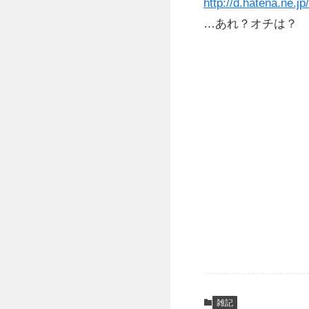
http://d.hatena.ne.jp
…あれ？オチは？
雑記