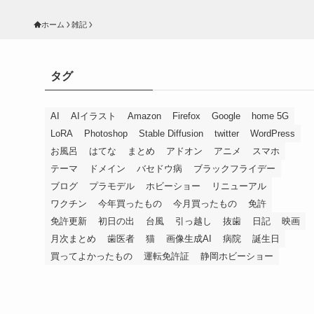
ホーム
雑記
タグ
AI
AIイラスト
Amazon
Firefox
Google
home 5G
LoRA
Photoshop
Stable Diffusion
twitter
WordPress
お風呂
はてな
まとめ
アドオン
アニメ
スマホ
テーマ
ドメイン
バセドウ病
ブラックフライデー
ブログ
プラモデル
ホビーショー
リニューアル
ワクチン
今年買ったもの
今月買ったもの
免許
免許更新
初日の出
台風
引っ越し
抜歯
日記
映画
月次まとめ
歯医者
猫
画像生成AI
病院
誕生日
買ってよかったもの
運転免許証
静岡ホビーショー