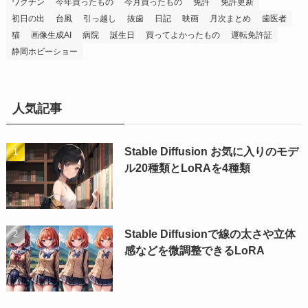
ワクチン
今年買ったもの
今月買ったもの
免許
免許更新
初日の出
台風
引っ越し
抜歯
日記
映画
月次まとめ
歯医者
猫
画像生成AI
病院
誕生日
買ってよかったもの
運転免許証
静岡ホビーショー
人気記事
Stable Diffusion お気に入りのモデ
ル20種類とLoRAを4種類
Stable Diffusionで線の太さや立体
感などを微調整できるLoRA