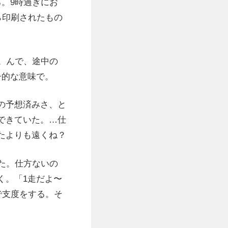
。9時過ぎにお
ら印刷されたもの
。んで、途中の
子的な意味で。
の予想済みさ、と
できていた。…仕
たよりも遠くね？
た。仕方ないの
く。「1走だよ〜
で支度をする。そ