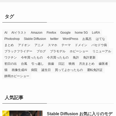
タグ
AI
AIイラスト
Amazon
Firefox
Google
home 5G
LoRA
Photoshop
Stable Diffusion
twitter
WordPress
お風呂
はてな
まとめ
アドオン
アニメ
スマホ
テーマ
ドメイン
バセドウ病
ブラックフライデー
ブログ
プラモデル
ホビーショー
リニューアル
ワクチン
今年買ったもの
今月買ったもの
免許
免許更新
初日の出
台風
引っ越し
抜歯
日記
映画
月次まとめ
歯医者
猫
画像生成AI
病院
誕生日
買ってよかったもの
運転免許証
静岡ホビーショー
人気記事
Stable Diffusion お気に入りのモデ