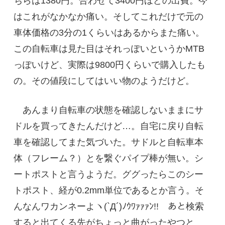
ちらは1380円。合わせて3400円ほどの出費。今
はこれがなかなか痛い。そしてこれだけで元の
車体価格の3分の1くらいはあるからまた痛い。
この自転車は見た目はそれっぽいというかMTB
っぽいけど、実際は9800円くらいで購入したも
の。その値段にしてはいい物のようだけど。
あんまり自転車の状態を確認しないままにサ
ドルを買ってきたんだけど…。自宅に戻り自転
車を確認してまた気づいた。サドルと自転車本
体（フレーム？）とを繋ぐパイプ棒が無い。シ
ートポストと言うようだ。ググったらこのシー
トポスト、経が0.2mm単位であるとか言う。そ
んなんワカンネーよヽ(`Д´)ﾉｳﾜｧｧｧﾝ!! あと検索
すると出てくる先がちょっと曲がったやつと