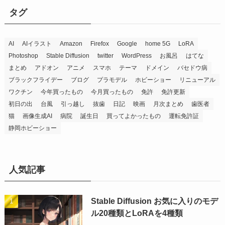
タグ
AI
AIイラスト
Amazon
Firefox
Google
home 5G
LoRA
Photoshop
Stable Diffusion
twitter
WordPress
お風呂
はてな
まとめ
アドオン
アニメ
スマホ
テーマ
ドメイン
バセドウ病
ブラックフライデー
ブログ
プラモデル
ホビーショー
リニューアル
ワクチン
今年買ったもの
今月買ったもの
免許
免許更新
初日の出
台風
引っ越し
抜歯
日記
映画
月次まとめ
歯医者
猫
画像生成AI
病院
誕生日
買ってよかったもの
運転免許証
静岡ホビーショー
人気記事
Stable Diffusion お気に入りのモデ
ル20種類とLoRAを4種類