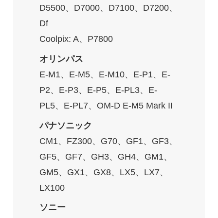
D5500、D7000、D7100、D7200、
Df
Coolpix: A、P7800
オリンパス
E-M1、E-M5、E-M10、E-P1、E-
P2、E-P3、E-P5、E-PL3、E-
PL5、E-PL7、OM-D E-M5 Mark II
パナソニック
CM1、FZ300、G70、GF1、GF3、
GF5、GF7、GH3、GH4、GM1、
GM5、GX1、GX8、LX5、LX7、
LX100
ソニー