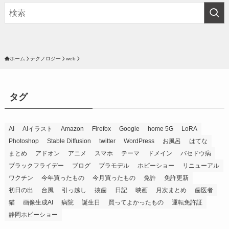
ホーム
テクノロジー
web
タグ
AI
AIイラスト
Amazon
Firefox
Google
home 5G
LoRA
Photoshop
Stable Diffusion
twitter
WordPress
お風呂
はてな
まとめ
アドオン
アニメ
スマホ
テーマ
ドメイン
バセドウ病
ブラックフライデー
ブログ
プラモデル
ホビーショー
リニューアル
ワクチン
今年買ったもの
今月買ったもの
免許
免許更新
初日の出
台風
引っ越し
抜歯
日記
映画
月次まとめ
歯医者
猫
画像生成AI
病院
誕生日
買ってよかったもの
運転免許証
静岡ホビーショー