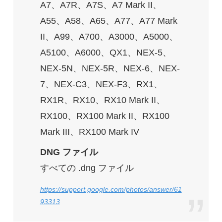
A7、A7R、A7S、A7 Mark II、
A55、A58、A65、A77、A77 Mark
II、A99、A700、A3000、A5000、
A5100、A6000、QX1、NEX-5、
NEX-5N、NEX-5R、NEX-6、NEX-
7、NEX-C3、NEX-F3、RX1、
RX1R、RX10、RX10 Mark II、
RX100、RX100 Mark II、RX100
Mark III、RX100 Mark IV
DNG ファイル
すべての .dng ファイル
https://support.google.com/photos/answer/61
93313