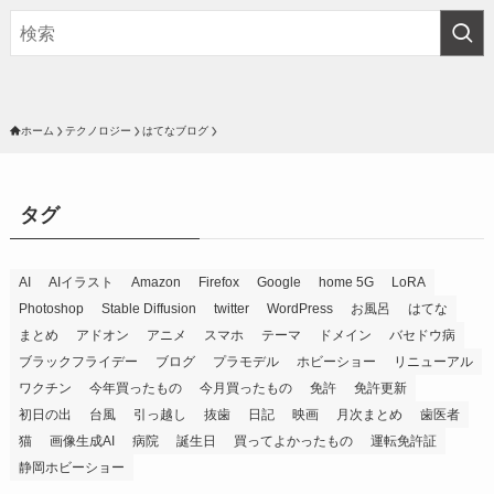
ホーム
テクノロジー
はてなブログ
タグ
AI
AIイラスト
Amazon
Firefox
Google
home 5G
LoRA
Photoshop
Stable Diffusion
twitter
WordPress
お風呂
はてな
まとめ
アドオン
アニメ
スマホ
テーマ
ドメイン
バセドウ病
ブラックフライデー
ブログ
プラモデル
ホビーショー
リニューアル
ワクチン
今年買ったもの
今月買ったもの
免許
免許更新
初日の出
台風
引っ越し
抜歯
日記
映画
月次まとめ
歯医者
猫
画像生成AI
病院
誕生日
買ってよかったもの
運転免許証
静岡ホビーショー