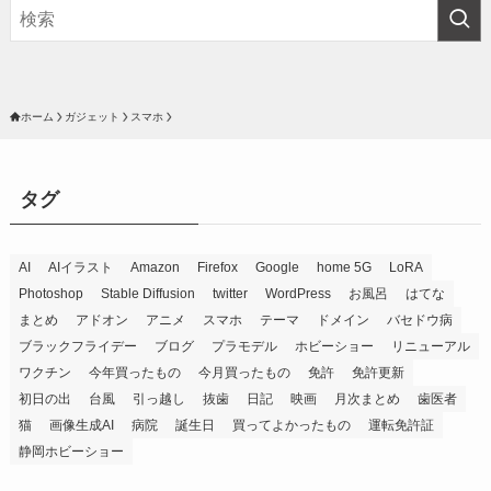
ホーム
ガジェット
スマホ
タグ
AI
AIイラスト
Amazon
Firefox
Google
home 5G
LoRA
Photoshop
Stable Diffusion
twitter
WordPress
お風呂
はてな
まとめ
アドオン
アニメ
スマホ
テーマ
ドメイン
バセドウ病
ブラックフライデー
ブログ
プラモデル
ホビーショー
リニューアル
ワクチン
今年買ったもの
今月買ったもの
免許
免許更新
初日の出
台風
引っ越し
抜歯
日記
映画
月次まとめ
歯医者
猫
画像生成AI
病院
誕生日
買ってよかったもの
運転免許証
静岡ホビーショー