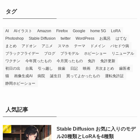
タグ
AI
AIイラスト
Amazon
Firefox
Google
home 5G
LoRA
Photoshop
Stable Diffusion
twitter
WordPress
お風呂
はてな
まとめ
アドオン
アニメ
スマホ
テーマ
ドメイン
バセドウ病
ブラックフライデー
ブログ
プラモデル
ホビーショー
リニューアル
ワクチン
今年買ったもの
今月買ったもの
免許
免許更新
初日の出
台風
引っ越し
抜歯
日記
映画
月次まとめ
歯医者
猫
画像生成AI
病院
誕生日
買ってよかったもの
運転免許証
静岡ホビーショー
人気記事
Stable Diffusion お気に入りのモデ
ル20種類とLoRAを4種類