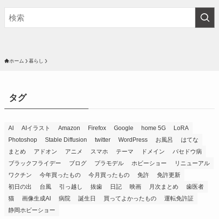
ホーム
暮らし
タグ
AI
AIイラスト
Amazon
Firefox
Google
home 5G
LoRA
Photoshop
Stable Diffusion
twitter
WordPress
お風呂
はてな
まとめ
アドオン
アニメ
スマホ
テーマ
ドメイン
バセドウ病
ブラックフライデー
ブログ
プラモデル
ホビーショー
リニューアル
ワクチン
今年買ったもの
今月買ったもの
免許
免許更新
初日の出
台風
引っ越し
抜歯
日記
映画
月次まとめ
歯医者
猫
画像生成AI
病院
誕生日
買ってよかったもの
運転免許証
静岡ホビーショー