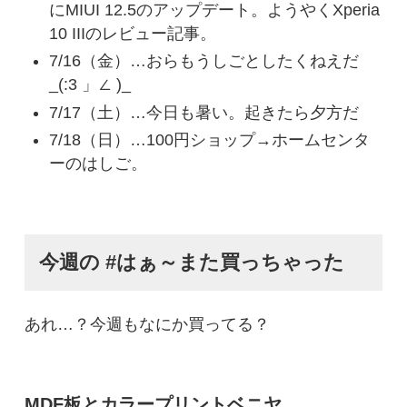
にMIUI 12.5のアップデート。ようやくXperia
10 IIIのレビュー記事。
7/16（金）…おらもうしごとしたくねえだ
_(:3 」∠ )_
7/17（土）…今日も暑い。起きたら夕方だ
7/18（日）…100円ショップ→ホームセンタ
ーのはしご。
今週の #はぁ～また買っちゃった
あれ…？今週もなにか買ってる？
MDF板とカラープリントベニヤ