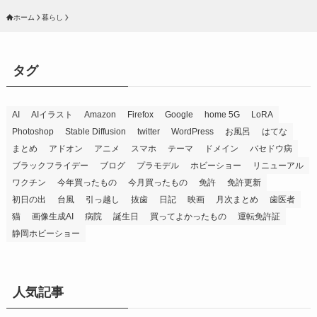
ホーム
暮らし
タグ
AI
AIイラスト
Amazon
Firefox
Google
home 5G
LoRA
Photoshop
Stable Diffusion
twitter
WordPress
お風呂
はてな
まとめ
アドオン
アニメ
スマホ
テーマ
ドメイン
バセドウ病
ブラックフライデー
ブログ
プラモデル
ホビーショー
リニューアル
ワクチン
今年買ったもの
今月買ったもの
免許
免許更新
初日の出
台風
引っ越し
抜歯
日記
映画
月次まとめ
歯医者
猫
画像生成AI
病院
誕生日
買ってよかったもの
運転免許証
静岡ホビーショー
人気記事