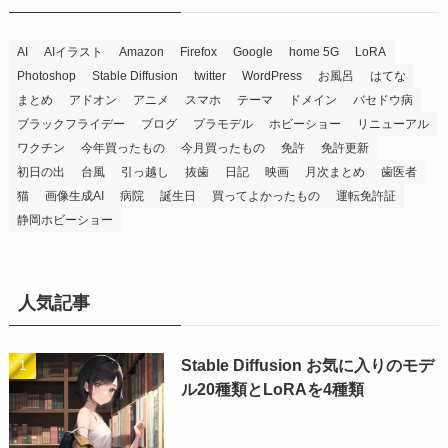
AI
AIイラスト
Amazon
Firefox
Google
home 5G
LoRA
Photoshop
Stable Diffusion
twitter
WordPress
お風呂
はてな
まとめ
アドオン
アニメ
スマホ
テーマ
ドメイン
バセドウ病
ブラックフライデー
ブログ
プラモデル
ホビーショー
リニューアル
ワクチン
今年買ったもの
今月買ったもの
免許
免許更新
初日の出
台風
引っ越し
抜歯
日記
映画
月次まとめ
歯医者
猫
画像生成AI
病院
誕生日
買ってよかったもの
運転免許証
静岡ホビーショー
人気記事
Stable Diffusion お気に入りのモデ
ル20種類とLoRAを4種類