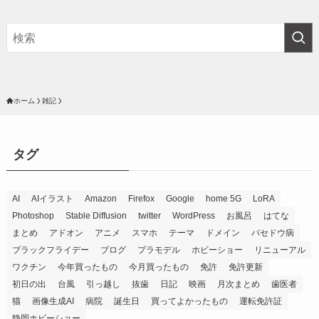
ホーム
雑記
タグ
AI
AIイラスト
Amazon
Firefox
Google
home 5G
LoRA
Photoshop
Stable Diffusion
twitter
WordPress
お風呂
はてな
まとめ
アドオン
アニメ
スマホ
テーマ
ドメイン
バセドウ病
ブラックフライデー
ブログ
プラモデル
ホビーショー
リニューアル
ワクチン
今年買ったもの
今月買ったもの
免許
免許更新
初日の出
台風
引っ越し
抜歯
日記
映画
月次まとめ
歯医者
猫
画像生成AI
病院
誕生日
買ってよかったもの
運転免許証
静岡ホビーショー