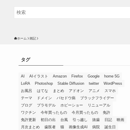
ホーム
雑記
タグ
AI
AIイラスト
Amazon
Firefox
Google
home 5G
LoRA
Photoshop
Stable Diffusion
twitter
WordPress
お風呂
はてな
まとめ
アドオン
アニメ
スマホ
テーマ
ドメイン
バセドウ病
ブラックフライデー
ブログ
プラモデル
ホビーショー
リニューアル
ワクチン
今年買ったもの
今月買ったもの
免許
免許更新
初日の出
台風
引っ越し
抜歯
日記
映画
月次まとめ
歯医者
猫
画像生成AI
病院
誕生日