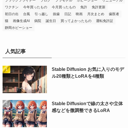
ブラックフライデー
ブログ
プラモデル
ホビーショー
リニューアル
ワクチン
今年買ったもの
今月買ったもの
免許
免許更新
初日の出
台風
引っ越し
抜歯
日記
映画
月次まとめ
歯医者
猫
画像生成AI
病院
誕生日
買ってよかったもの
運転免許証
静岡ホビーショー
人気記事
Stable Diffusion お気に入りのモデ
ル20種類とLoRAを4種類
Stable Diffusionで線の太さや立体
感などを微調整できるLoRA