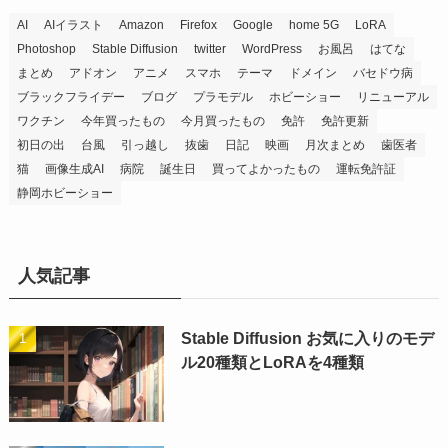
AI
AIイラスト
Amazon
Firefox
Google
home 5G
LoRA
Photoshop
Stable Diffusion
twitter
WordPress
お風呂
はてな
まとめ
アドオン
アニメ
スマホ
テーマ
ドメイン
バセドウ病
ブラックフライデー
ブログ
プラモデル
ホビーショー
リニューアル
ワクチン
今年買ったもの
今月買ったもの
免許
免許更新
初日の出
台風
引っ越し
抜歯
日記
映画
月次まとめ
歯医者
猫
画像生成AI
病院
誕生日
買ってよかったもの
運転免許証
静岡ホビーショー
人気記事
Stable Diffusion お気に入りのモデ
ル20種類とLoRAを4種類