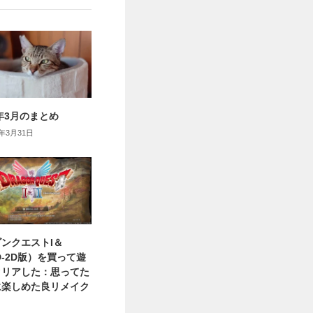
6年3月のまとめ
6年3月31日
ンクエストI＆
HD-2D版）を買って遊
クリアした：思ってた
に楽しめた良リメイク