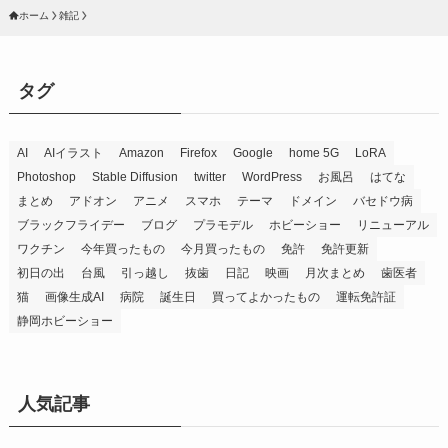
ホーム
雑記
タグ
AI
AIイラスト
Amazon
Firefox
Google
home 5G
LoRA
Photoshop
Stable Diffusion
twitter
WordPress
お風呂
はてな
まとめ
アドオン
アニメ
スマホ
テーマ
ドメイン
バセドウ病
ブラックフライデー
ブログ
プラモデル
ホビーショー
リニューアル
ワクチン
今年買ったもの
今月買ったもの
免許
免許更新
初日の出
台風
引っ越し
抜歯
日記
映画
月次まとめ
歯医者
猫
画像生成AI
病院
誕生日
買ってよかったもの
運転免許証
静岡ホビーショー
人気記事