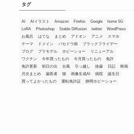
タグ
AI
AIイラスト
Amazon
Firefox
Google
home 5G
LoRA
Photoshop
Stable Diffusion
twitter
WordPress
お風呂
はてな
まとめ
アドオン
アニメ
スマホ
テーマ
ドメイン
バセドウ病
ブラックフライデー
ブログ
プラモデル
ホビーショー
リニューアル
ワクチン
今年買ったもの
今月買ったもの
免許
免許更新
初日の出
台風
引っ越し
抜歯
日記
映画
月次まとめ
歯医者
猫
画像生成AI
病院
誕生日
買ってよかったもの
運転免許証
静岡ホビーショー