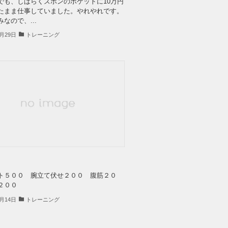
でも、しばらくズボンのポケットに10万円
たまま仕事していました。やれやれです。
なので、...
4月29日
トレーニング
ト５００ 腕立て伏せ２００ 腹筋２０
２００
9月14日
トレーニング