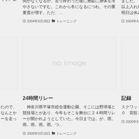
間がなくなるが、走り終わった後に無駄に身体を冷
ました。
やさないですむ。これから冬になるにつれ、その重
以上入れ
要度が増す。ただ、...
明日は休み
2004年9月28日
トレーニング
2004年
24時間リレー
記録
たので、
神奈川県平塚市総合運動公園、そこには野球場と
スクワッ
もなんとか
競技場とがあり、今年もそこを舞台に２４時間リレ
０ 背筋
レーを走っ
ーが開かれようとしていた。今日までは。が、雨。
2000年
雨。雨。雨。雨。つ...
2000年9月16日
トレーニング