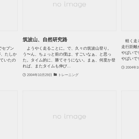
筑波山、自然研究路
軽く走る
走行距離
でセブン
ようやく走ることに。で、久々の筑波山登り。
やばいで
が、たしか
う〜ん、ちょっと前の僕は、すごいなぁ、と思っ
やばいです
していたの
た。タイム的に、勝てそうにない。まぁ、何度か登
れば、またタイムも伸び...
2004年
2004年10月29日
トレーニング