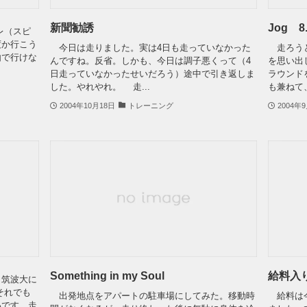
新聞勧誘
Jog 8.
レ（スピ
度か行こう
今日は走りました。実は4日も走っていなかった
走ろうと
由で行けな
んですね。反省。しかも、今日は調子悪くって（4
を思い出
日走っていなかったせいだろう）途中で引き返しま
ラウンド
した。やれやれ。 走...
も兼ねて、
2004年10月18日
トレーニング
2004年
Something in my Soul
給料入
筑波大に
それでも
出発地点をアパートの駐車場にしてみた。移動時
給料は今
いです。走