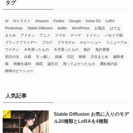
タグ
AI
AIイラスト
Amazon
Firefox
Google
home 5G
LoRA
Photoshop
Stable Diffusion
twitter
WordPress
お風呂
はてな
まとめ
アドオン
アニメ
スマホ
テーマ
ドメイン
バセドウ病
ブラックフライデー
ブログ
プラモデル
ホビーショー
リニューアル
ワクチン
今年買ったもの
今月買ったもの
免許
免許更新
初日の出
台風
引っ越し
抜歯
日記
映画
月次まとめ
歯医者
猫
画像生成AI
病院
誕生日
買ってよかったもの
運転免許証
静岡ホビーショー
人気記事
Stable Diffusion お気に入りのモデ
ル20種類とLoRAを4種類