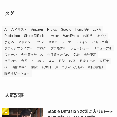
タグ
AI
AIイラスト
Amazon
Firefox
Google
home 5G
LoRA
Photoshop
Stable Diffusion
twitter
WordPress
お風呂
はてな
まとめ
アドオン
アニメ
スマホ
テーマ
ドメイン
バセドウ病
ブラックフライデー
ブログ
プラモデル
ホビーショー
リニューアル
ワクチン
今年買ったもの
今月買ったもの
免許
免許更新
初日の出
台風
引っ越し
抜歯
日記
映画
月次まとめ
歯医者
猫
画像生成AI
病院
誕生日
買ってよかったもの
運転免許証
静岡ホビーショー
人気記事
Stable Diffusion お気に入りのモデ