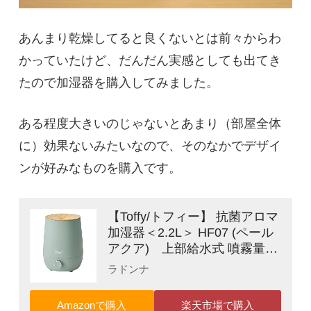
あんまり乾燥してると良くないとは前々からわ
かっていたけど、だんだん実感としても出てき
たので加湿器を購入してみました。
ある程度大きいのじゃないとあまり（部屋全体
に）効果ないみたいなので、そのなかでデザイ
ンが好みなものを購入です。
【Toffy/トフィー】 抗菌アロマ
加湿器＜2.2L＞ HF07 (ペール
アクア) 上部給水式 噴霧量調
節 抗菌加工 LEDライト アロマ
ラドンナ
オイル・アロマウォーター対
応 HF07-PA
Amazonで購入
楽天市場で購入